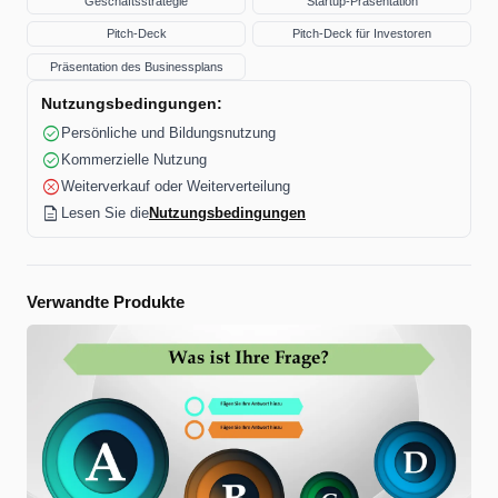
Geschäftsstrategie
Startup-Präsentation
Pitch-Deck
Pitch-Deck für Investoren
Präsentation des Businessplans
Nutzungsbedingungen:
check_circle
Persönliche und Bildungsnutzung
check_circle
Kommerzielle Nutzung
cancel
Weiterverkauf oder Weiterverteilung
description
Lesen Sie die
Nutzungsbedingungen
Verwandte Produkte