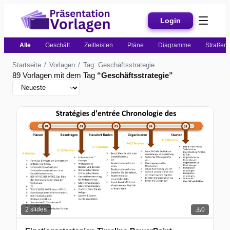
Login
Alle
Geschäft
Zeitleisten
Pläne
Diagramme
Straßenk
Startseite
/
Vorlagen
/
Tag: Geschäftsstrategie
89 Vorlagen mit dem Tag
“
Geschäftsstrategie
”
2
slides
0