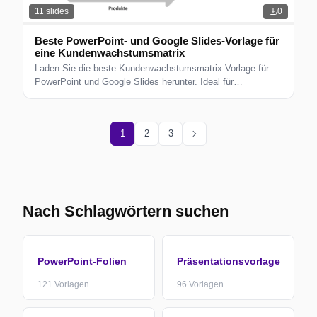
11
slides
0
Beste PowerPoint- und Google Slides-Vorlage für
eine Kundenwachstumsmatrix
Laden Sie die beste Kundenwachstumsmatrix-Vorlage für
PowerPoint und Google Slides herunter. Ideal für
Geschäftsstrategie und Wachstumsplanung.
chevron_right
1
2
3
Nach Schlagwörtern suchen
PowerPoint-Folien
Präsentationsvorlage
121
Vorlagen
96
Vorlagen