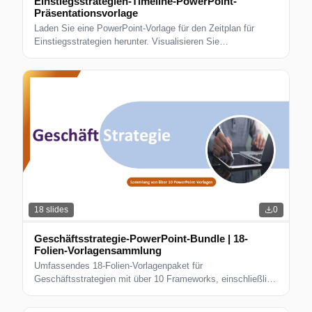
Einstiegsstrategien-Timeline-PowerPoint-
Präsentationsvorlage
Laden Sie eine PowerPoint-Vorlage für den Zeitplan für
Einstiegsstrategien herunter. Visualisieren Sie
Markteintrittspläne, Expansionsstrategien und strategische
Meilensteine ​​mit dieser professionel
18
slides
0
Geschäftsstrategie-PowerPoint-Bundle | 18-
Folien-Vorlagensammlung
Umfassendes 18-Folien-Vorlagenpaket für
Geschäftsstrategien mit über 10 Frameworks, einschließlich
Kostenführerschaft, Differenzierung, Hybridstrategie und
Wettbewerbspositionierung.