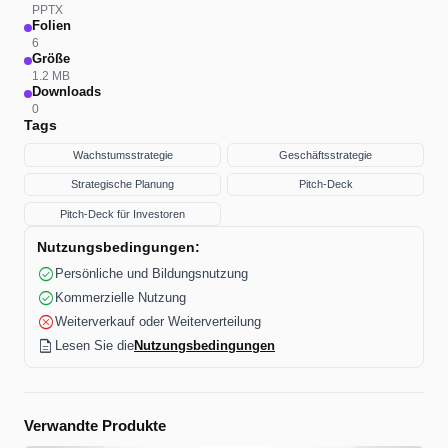
PPTX
Folien
6
Größe
1.2 MB
Downloads
0
Tags
Wachstumsstrategie
Geschäftsstrategie
Strategische Planung
Pitch-Deck
Pitch-Deck für Investoren
Nutzungsbedingungen:
check_circle
Persönliche und Bildungsnutzung
check_circle
Kommerzielle Nutzung
cancel
Weiterverkauf oder Weiterverteilung
description
Lesen Sie die
Nutzungsbedingungen
Verwandte Produkte