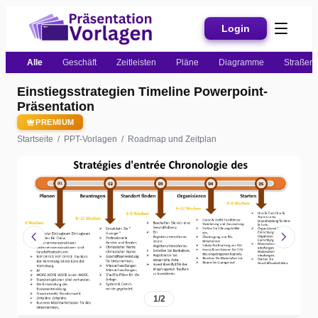
Login
Alle
Geschäft
Zeitleisten
Pläne
Diagramme
Straßenk
Einstiegsstrategien Timeline Powerpoint-
Präsentation
PREMIUM
Startseite
/
PPT-Vorlagen
/
Roadmap und Zeitplan
chevron_left
chevron_right
1
/
2