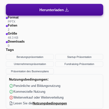
download
Herunterladen
Format
PPTX
Folien
2
Größe
48.3 KB
Downloads
0
Tags
Beratungspräsentation
Startup-Präsentation
Unternehmenspräsentation
Fundraising-Präsentation
Präsentation des Businessplans
Nutzungsbedingungen:
check_circle
Persönliche und Bildungsnutzung
check_circle
Kommerzielle Nutzung
cancel
Weiterverkauf oder Weiterverteilung
description
Lesen Sie die
Nutzungsbedingungen