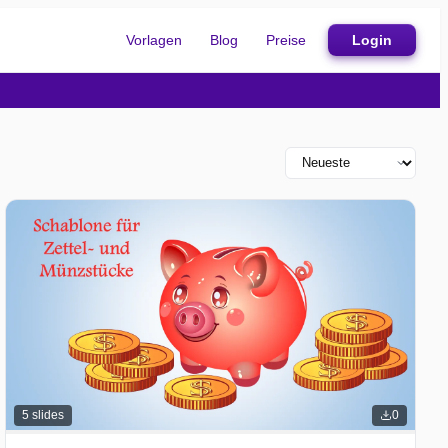
Vorlagen
Blog
Preise
Login
5
slides
0