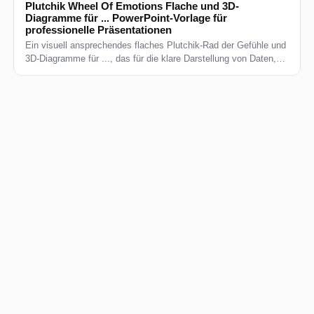
Plutchik Wheel Of Emotions Flache und 3D-
Diagramme für ... PowerPoint-Vorlage für
professionelle Präsentationen
Ein visuell ansprechendes flaches Plutchik-Rad der Gefühle und
3D-Diagramme für ..., das für die klare Darstellung von Daten,
Prozessen und Schlüsselmetriken entwickelt wurde. Perfekt für
Präsentationen von Geschäftsstrategien, Kundenvorschlägen
und Teambesprechungen. Vollständig editierbar und...