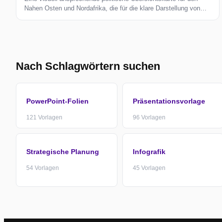
Nahen Osten und Nordafrika, die für die klare Darstellung von
Daten, Prozessen und Schlüsselkennzahlen konzipiert ist.
Perfekt für Präsentationen von Geschäftsstrategien,
Kundenvorschlägen und Teambesprechungen. Vollständig
editierbar und druckbar...
Nach Schlagwörtern suchen
PowerPoint-Folien
Präsentationsvorlage
121
Vorlagen
96
Vorlagen
Strategische Planung
Infografik
54
Vorlagen
45
Vorlagen