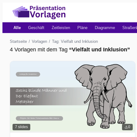
Alle
Geschäft
Zeitleisten
Pläne
Diagramme
Straßen
Startseite
/
Vorlagen
/
Tag: Vielfalt und Inklusion
4 Vorlagen mit dem Tag
“
Vielfalt und Inklusion
”
7
slides
0