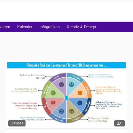
karten
Kalender
Infografiken
Kreativ & Design
6
slides
0