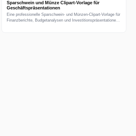
Sparschwein und Münze Clipart-Vorlage für
Geschäftspräsentationen
Eine professionelle Sparschwein- und Münzen-Clipart-Vorlage für
Finanzberichte, Budgetanalysen und Investitionspräsentationen.
Entwickelt für CFOs, Analysten und Finanzteams. Enthält
bearbeitbare Diagramme und datenbereite Layouts.