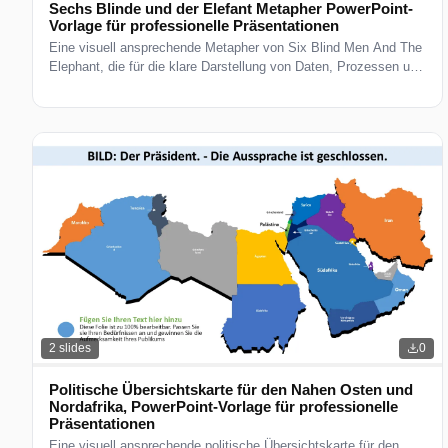
Sechs Blinde und der Elefant Metapher PowerPoint-
Vorlage für professionelle Präsentationen
Eine visuell ansprechende Metapher von Six Blind Men And The
Elephant, die für die klare Darstellung von Daten, Prozessen und
Schlüsselkennzahlen konzipiert ist. Perfekt für Präsentationen
von Geschäftsstrategien, Kundenvorschlägen und
Teambesprechungen. Vollständig editierbar und druckfertig.
2
slides
0
Politische Übersichtskarte für den Nahen Osten und
Nordafrika, PowerPoint-Vorlage für professionelle
Präsentationen
Eine visuell ansprechende politische Übersichtskarte für den