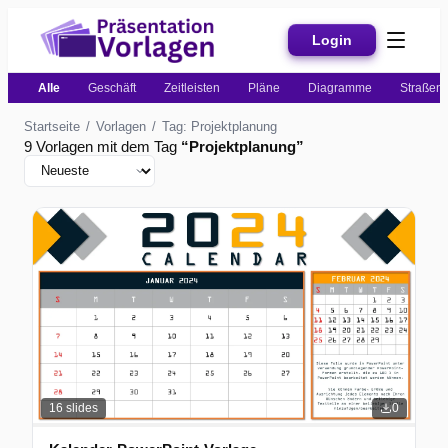
Login
Alle
Geschäft
Zeitleisten
Pläne
Diagramme
Straßenk
Startseite
/
Vorlagen
/
Tag: Projektplanung
9 Vorlagen mit dem Tag
“
Projektplanung
”
16
slides
0