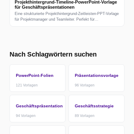
Projekthintergrund-Timeline-PowerPoint-Vorlage
für Geschäftspräsentationen
Eine strukturierte Projekthintergrund-Zeitleisten-PPT-Vorlage
für Projektmanager und Teamleiter. Perfekt für
Statusaktualisierungen, Sprint-Reviews, KPI-Tracking und
Stakeholder-Reporting. Professionell bearbeitbares Layout.
Nach Schlagwörtern suchen
PowerPoint-Folien
Präsentationsvorlage
121
Vorlagen
96
Vorlagen
Geschäftspräsentation
Geschäftsstrategie
94
Vorlagen
89
Vorlagen