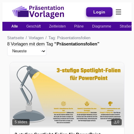
Login
Alle
Geschäft
Zeitleisten
Pläne
Diagramme
Straßenk
Startseite
/
Vorlagen
/
Tag: Präsentationsfolien
8 Vorlagen mit dem Tag
“
Präsentationsfolien
”
5
slides
0