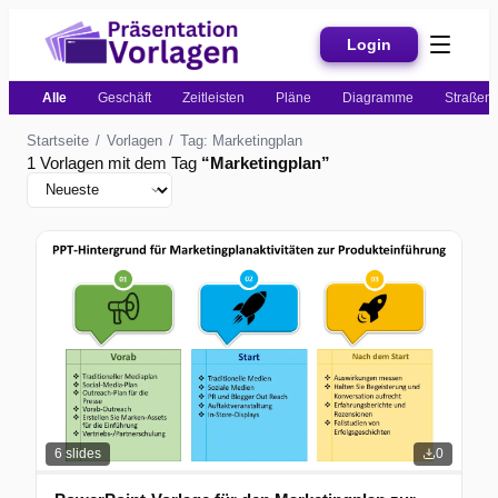
Login
Alle
Geschäft
Zeitleisten
Pläne
Diagramme
Straßenk
Startseite
/
Vorlagen
/
Tag: Marketingplan
1 Vorlagen mit dem Tag
“
Marketingplan
”
6
slides
0