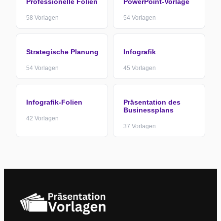
Professionelle Folien
PowerPoint-Vorlage
58
Vorlagen
54
Vorlagen
Strategische Planung
Infografik
54
Vorlagen
45
Vorlagen
Infografik-Folien
Präsentation des
Businessplans
42
Vorlagen
37
Vorlagen