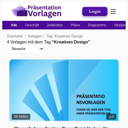
Login
Alle
Geschäft
Zeitleisten
Pläne
Diagramme
Straßenk
Startseite
/
Vorlagen
/
Tag: Kreatives Design
4 Vorlagen mit dem Tag
“
Kreatives Design
”
36
slides
0