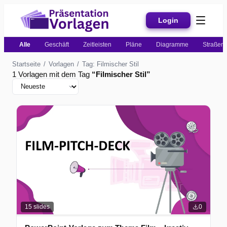
Login
Alle
Geschäft
Zeitleisten
Pläne
Diagramme
Straßenk
Startseite
/
Vorlagen
/
Tag: Filmischer Stil
1 Vorlagen mit dem Tag
“
Filmischer Stil
”
15
slides
0