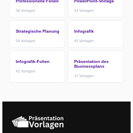
Professionelle Folien
PowerPoint-Vorlage
58
Vorlagen
54
Vorlagen
Strategische Planung
Infografik
54
Vorlagen
45
Vorlagen
Infografik-Folien
Präsentation des
Businessplans
42
Vorlagen
37
Vorlagen