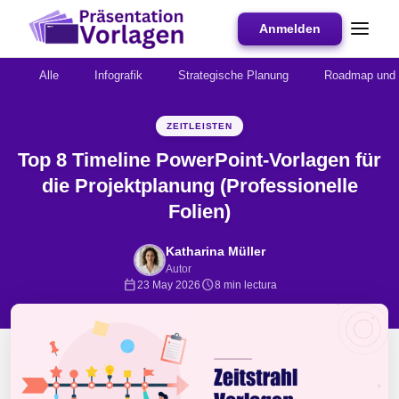
Anmelden
Alle
Infografik
Strategische Planung
Roadmap und 
ZEITLEISTEN
Top 8 Timeline PowerPoint-Vorlagen für
die Projektplanung (Professionelle
Folien)
Katharina Müller
Autor
calendar_today
schedule
23 May 2026
8 min lectura