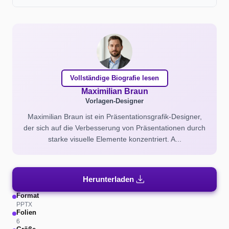
Vollständige Biografie lesen
Maximilian Braun
Vorlagen-Designer
Maximilian Braun ist ein Präsentationsgrafik-Designer,
der sich auf die Verbesserung von Präsentationen durch
starke visuelle Elemente konzentriert. A...
download
Herunterladen
Format
PPTX
Folien
6