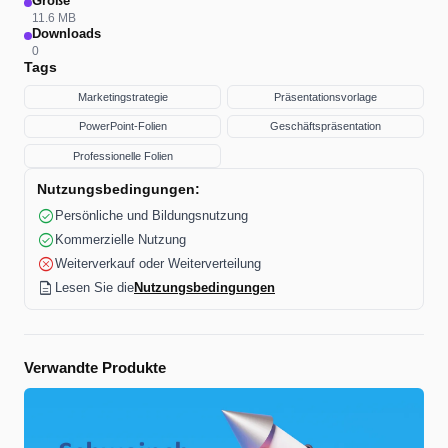
Größe
11.6 MB
Downloads
0
Tags
Marketingstrategie
Präsentationsvorlage
PowerPoint-Folien
Geschäftspräsentation
Professionelle Folien
Nutzungsbedingungen:
check_circle
Persönliche und Bildungsnutzung
check_circle
Kommerzielle Nutzung
cancel
Weiterverkauf oder Weiterverteilung
description
Lesen Sie die
Nutzungsbedingungen
Verwandte Produkte