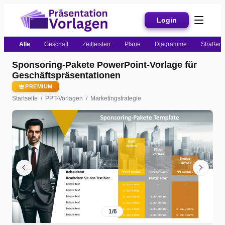
Login
Alle
Geschäft
Zeitleisten
Pläne
Diagramme
Straßenk
Sponsoring-Pakete PowerPoint-Vorlage für
Geschäftspräsentationen
PREMIUM
Startseite
/
PPT-Vorlagen
/
Marketingstrategie
chevron_left
chevron_right
1
/
6