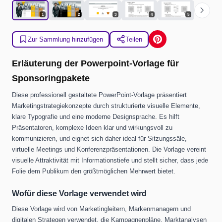
chevron_right
1
2
3
4
5
Zur Sammlung hinzufügen
Teilen
Erläuterung der Powerpoint-Vorlage für
Sponsoringpakete
Diese professionell gestaltete PowerPoint-Vorlage präsentiert
Marketingstrategiekonzepte durch strukturierte visuelle Elemente,
klare Typografie und eine moderne Designsprache. Es hilft
Präsentatoren, komplexe Ideen klar und wirkungsvoll zu
kommunizieren, und eignet sich daher ideal für Sitzungssäle,
virtuelle Meetings und Konferenzpräsentationen. Die Vorlage vereint
visuelle Attraktivität mit Informationstiefe und stellt sicher, dass jede
Folie dem Publikum den größtmöglichen Mehrwert bietet.
Wofür diese Vorlage verwendet wird
Diese Vorlage wird von Marketingleitern, Markenmanagern und
digitalen Strategen verwendet, die Kampagnenpläne, Marktanalysen