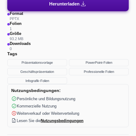
download
Herunterladen
Format
PPTX
Folien
1
Größe
93.2 MB
Downloads
0
Tags
Präsentationsvorlage
PowerPoint-Folien
Geschäftspräsentation
Professionelle Folien
Infografik-Folien
Nutzungsbedingungen:
check_circle
Persönliche und Bildungsnutzung
check_circle
Kommerzielle Nutzung
cancel
Weiterverkauf oder Weiterverteilung
description
Lesen Sie die
Nutzungsbedingungen