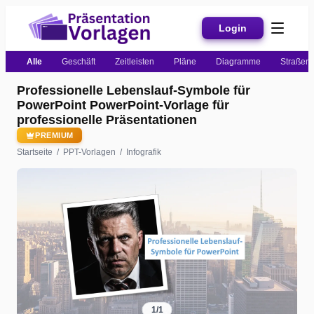
Login
Alle
Geschäft
Zeitleisten
Pläne
Diagramme
Straßenk
Professionelle Lebenslauf-Symbole für
PowerPoint PowerPoint-Vorlage für
professionelle Präsentationen
PREMIUM
Startseite
/
PPT-Vorlagen
/
Infografik
1
/
1