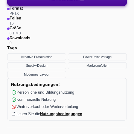
Format
PPTX
Folien
16
Größe
8.1 MB
Downloads
0
Tags
Kreative Präsentation
PowerPoint-Vorlage
Spotify-Design
Marketingfolien
Modernes Layout
Nutzungsbedingungen:
check_circle
Persönliche und Bildungsnutzung
check_circle
Kommerzielle Nutzung
cancel
Weiterverkauf oder Weiterverteilung
description
Lesen Sie die
Nutzungsbedingungen