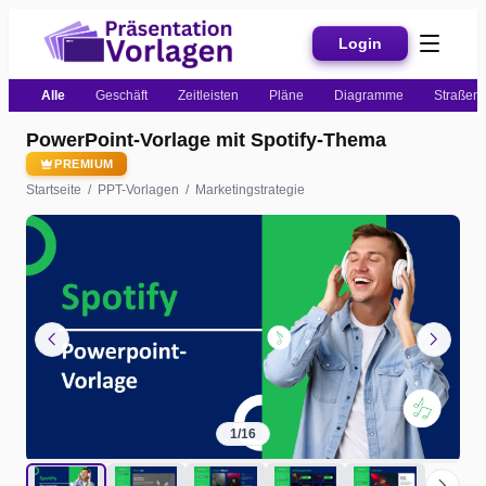
Login
Alle
Geschäft
Zeitleisten
Pläne
Diagramme
Straßenk
PowerPoint-Vorlage mit Spotify-Thema
PREMIUM
Startseite
/
PPT-Vorlagen
/
Marketingstrategie
chevron_left
chevron_right
1
/
16
chevron_right