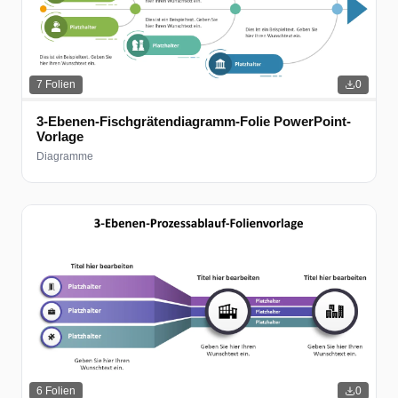
7
Folien
0
3-Ebenen-Fischgrätendiagramm-Folie PowerPoint-
Vorlage
Diagramme
6
Folien
0