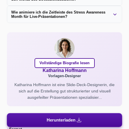
Wie animiere ich die Zeitleiste des Stress Awareness
Month für Live-Präsentationen?
Vollständige Biografie lesen
Katharina Hoffmann
Vorlagen-Designer
Katharina Hoffmann ist eine Slide-Deck-Designerin, die
sich auf die Erstellung gut strukturierter und visuell
ausgefeilter Präsentationen spezialisier...
download
Herunterladen