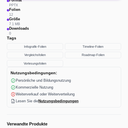
Format
PPTX
Folien
12
Größe
7.1 MB
Downloads
0
Tags
Infografik-Folien
Timeline-Folien
Vergleichsfolien
Roadmap-Folien
Vorlesungsfolien
Nutzungsbedingungen:
check_circle
Persönliche und Bildungsnutzung
check_circle
Kommerzielle Nutzung
cancel
Weiterverkauf oder Weiterverteilung
description
Lesen Sie die
Nutzungsbedingungen
Verwandte Produkte