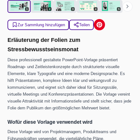
chevron_right
1
2
3
4
5
Zur Sammlung hinzufügen
Teilen
Erläuterung der Folien zum
Stressbewusstseinsmonat
Diese professionell gestaltete PowerPoint-Vorlage präsentiert
Roadmap- und Zeitleistenkonzepte durch strukturierte visuelle
Elemente, klare Typografie und eine moderne Designsprache. Es
hilft Präsentatoren, komplexe Ideen klar und wirkungsvoll zu
kommunizieren, und eignet sich daher ideal für Sitzungssäle,
virtuelle Meetings und Konferenzpräsentationen. Die Vorlage vereint
visuelle Attraktivität mit Informationstiefe und stellt sicher, dass jede
Folie dem Publikum den größtmöglichen Mehrwert bietet.
Wofür diese Vorlage verwendet wird
Diese Vorlage wird von Projektmanagern, Produktteams und
Führungskräften verwendet, die vierteljährliche Pläne,