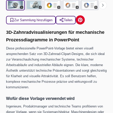
chevron_right
1
2
3
4
5
Zur Sammlung hinzufügen
Teilen
3D-Zahnradvisualisierungen für mechanische
Prozessdiagramme in PowerPoint
Diese professionelle PowerPoint-Vorlage bietet einen visuell
ansprechenden Satz von 3D-Zahnrad-Clipart-Designs, die sich ideal
zur Veranschaulichung mechanischer Systeme, technischer
Arbeitsabläufe und industrieller Abläufe eignen. Die klare, moderne
Ästhetik unterstützt technische Präsentationen und sorgt gleichzeitig
für Klarheit und visuelle Attraktivität. Es soll Benutzern helfen,
komplexe mechanische Prozesse präzise und wirkungsvoll zu
kommunizieren.
Wofür diese Vorlage verwendet wird
Ingenieure, Produktmanager und technische Teams profitieren von
dieser Vorlage, wenn sie Systemarchitektur, Maschinendesign oder