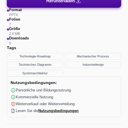
download
Herunterladen
Format
PPTX
Folien
7
Größe
2.6 MB
Downloads
0
Tags
Technologie-Roadmap
Mechanischer Prozess
Technisches Diagramm
Industriedesign
Systemarchitektur
Nutzungsbedingungen:
check_circle
Persönliche und Bildungsnutzung
check_circle
Kommerzielle Nutzung
cancel
Weiterverkauf oder Weiterverteilung
description
Lesen Sie die
Nutzungsbedingungen